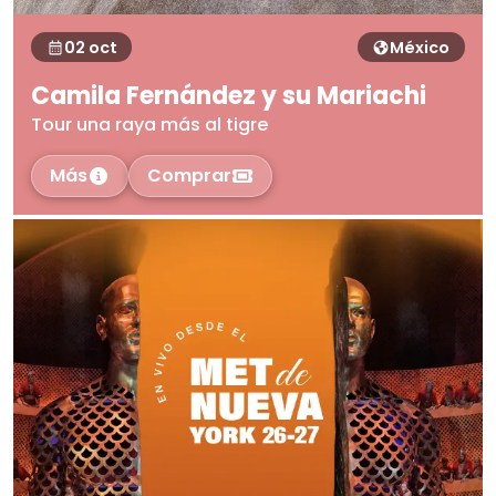
02 oct
México
Camila Fernández y su Mariachi
Tour una raya más al tigre
Más
Comprar