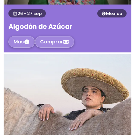
26 - 27 sep
México
Algodón de Azúcar
Más
Comprar