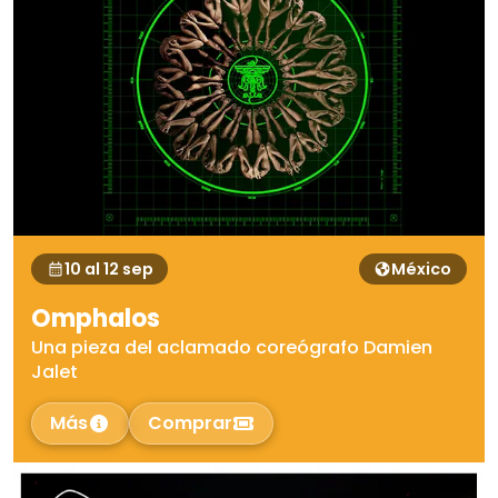
10 al 12 sep
México
Omphalos
Una pieza del aclamado coreógrafo Damien
Jalet
Más
Comprar