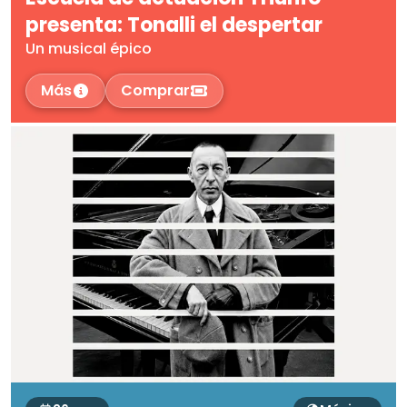
presenta: Tonalli el despertar
Un musical épico
Más
Comprar