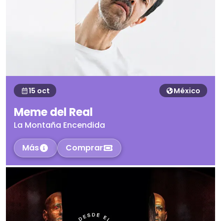
15 oct
México
Meme del Real
La Montaña Encendida
Más
Comprar