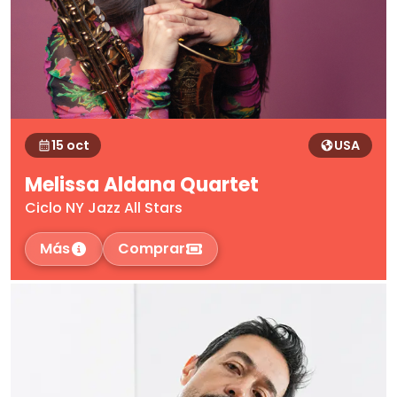
15 oct
USA
Melissa Aldana Quartet
Ciclo NY Jazz All Stars
Más
Comprar