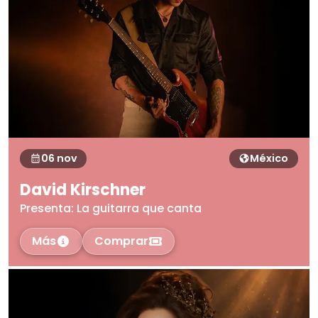
06 nov
México
David Kirschner
Presenta: La guitarra que canta
Más
Comprar