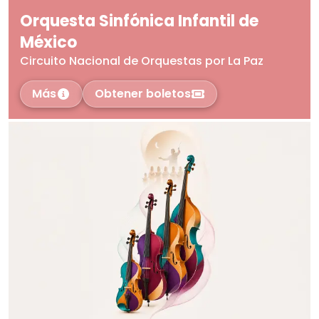
Orquesta Sinfónica Infantil de
México
Circuito Nacional de Orquestas por La Paz
Más
Obtener boletos