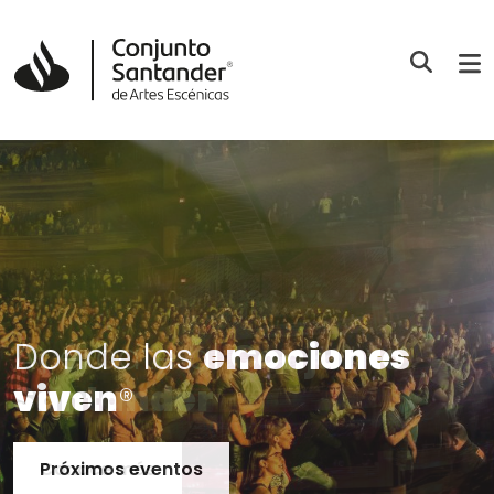
Acércate al
emociones
Conjunto
viven
Santander
®
Conoce más