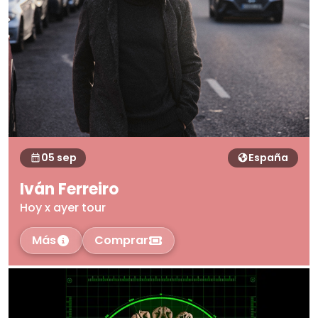
05 sep
España
Iván Ferreiro
Hoy x ayer tour
Más
Comprar