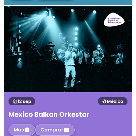
12 sep
México
Mexico Balkan Orkestar
Más
Comprar