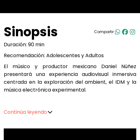
Sinopsis
Compartir
Duración: 90 min
Recomendación: Adolescentes y Adultos
El músico y productor mexicano Daniel Núñez
presentará una experiencia audiovisual inmersiva
centrada en la exploración del ambient, el IDM y la
música electrónica experimental.
A través de sintetizadores modulares,
Continúa leyendo
secuenciadores, procesamiento en tiempo real e
instrumentos orgánicos, ABJA ULUX — IDM Ritual
propone un recorrido sonoro donde la tecnología y la
sensibilidad humana convergen en un mismo espacio.