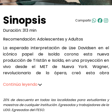
Sinopsis
Compartir
Duración: 313 min
Recomendación: Adolescentes y Adultos
La esperada interpretación de Lise Davidsen en el
icónico papel de Isolda corona esta nueva
producción de Tristán e Isolda, en una proyección en
vivo desde el MET de Nueva York. Wagner,
revolucionario de la ópera, creó esta obra
monumental donde el deseo, el sacrificio y la
Continúa leyendo
fatalidad se entrelazan con intensidad. Bajo la
dirección escénica de Yuval Sharon, aclamado como
uno de los creadores más visionarios de su
20% de descuento en todas las localidades para estudiantes y
generación, este montaje ofrece una experiencia
maestros de cualquier institución. Egresados y trabajadores de la
profunda y conmovedora para el público
UDG. Egresados del ITESO.