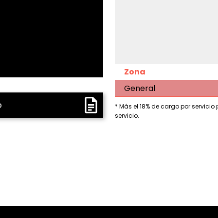
Zona
General
o
* Más el 18% de cargo por servicio
servicio.