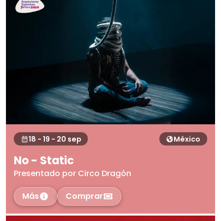
18 - 19 - 20 sep
México
No - Static
Presentado por Circo Dragón
Más
Comprar