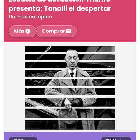
presenta: Tonalli el despertar
Un musical épico
Más
Comprar