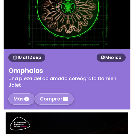
10 al 12 sep
México
Omphalos
Una pieza del aclamado coreógrafo Damien
Jalet
Más
Comprar