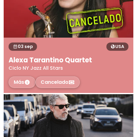
03 sep
USA
Alexa Tarantino Quartet
Ciclo NY Jazz All Stars
Más
Cancelado