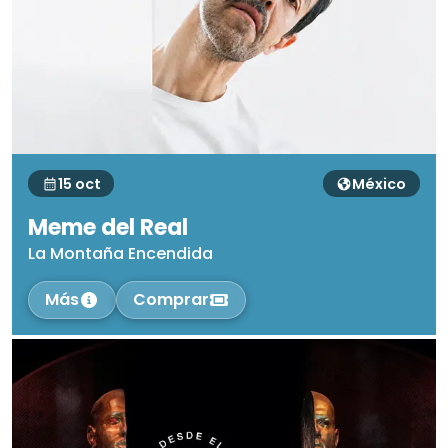
15 oct
México
Meme del Real
La Montaña Encendida
Más
Comprar