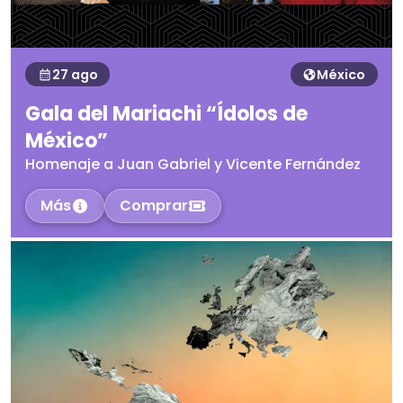
27 ago
México
Gala del Mariachi “Ídolos de
México”
Homenaje a Juan Gabriel y Vicente Fernández
Más
Comprar