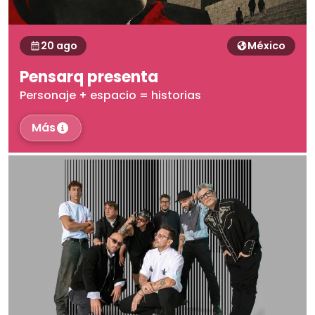
20 ago
México
Pensarq presenta
Personaje + espacio = historias
Más