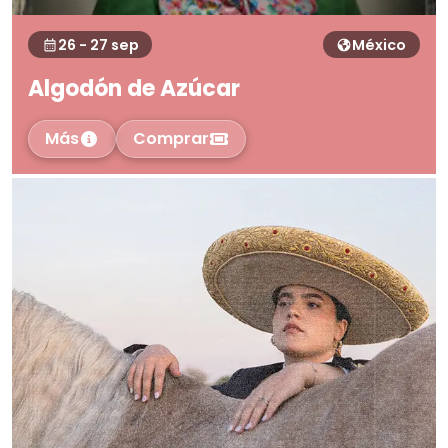
26 - 27 sep
México
Algodón de Azúcar
Más
Comprar