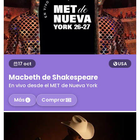
17 oct
USA
Macbeth de Shakespeare
En vivo desde el MET de Nueva York
Más
Comprar