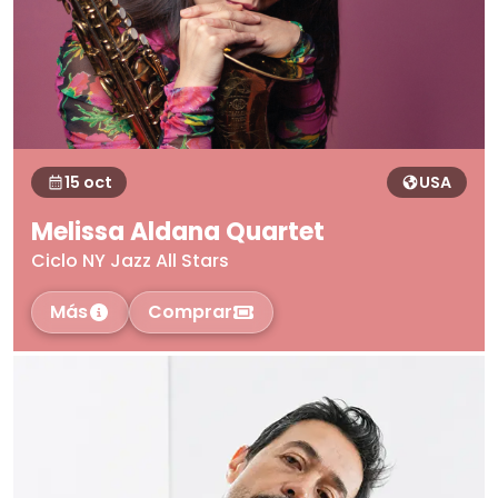
15 oct
USA
Melissa Aldana Quartet
Ciclo NY Jazz All Stars
Más
Comprar