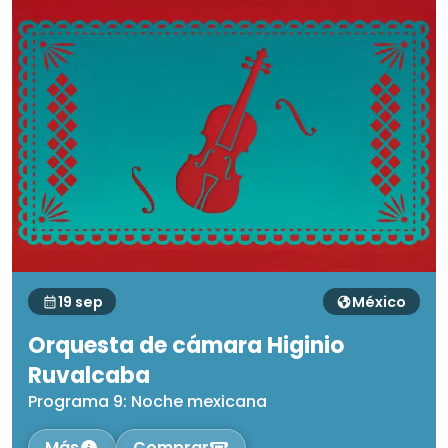
19 sep
México
Orquesta de cámara Higinio
Ruvalcaba
Programa 9: Noche mexicana
Más
Comprar