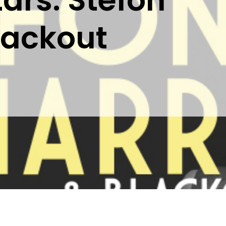
tars: Stefon
lackout