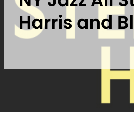
NY Jazz All S
Harris and B