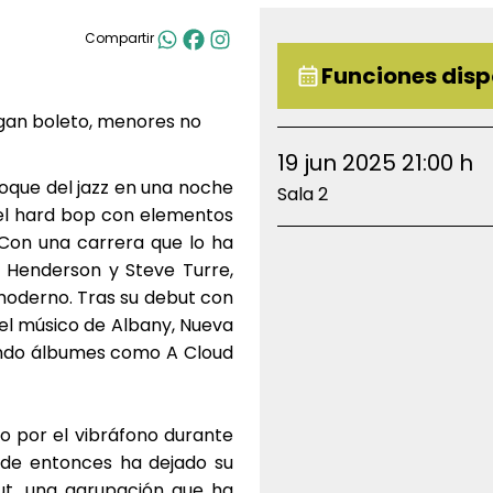
Compartir
Funciones disp
gan boleto, menores no
19 jun 2025 21:00 h
foque del jazz en una noche
Sala 2
del hard bop con elementos
 Con una carrera que lo ha
Henderson y Steve Turre,
 moderno. Tras su debut con
el músico de Albany, Nueva
ando álbumes como A Cloud
no por el vibráfono durante
sde entonces ha dejado su
out, una agrupación que ha