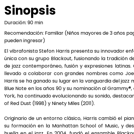
Sinopsis
Duración: 90 min
Recomendación: Familiar (Niños mayores de 3 años pa
pueden ingresar)
El vibrafonista Stefon Harris presenta su innovador en
única con su grupo Blackout, fusionando la tradición 
de jazz contemporáneo, fusión y expresiones latinas.
llevado a colaborar con grandes nombres como Joe 
Harris se ha ganado su lugar en la vanguardia del jazz
Blue Note en los años 90 y su nominación al Grammy®, 
York, ha continuado evolucionando su sonido, destac
of Red Dust (1998) y Ninety Miles (2011).
Originario de un entorno clásico, Harris cambió el pia
su formación en la Manhattan School of Music, y de
huella en el jazz. En 2004, fundó el ensamble Black