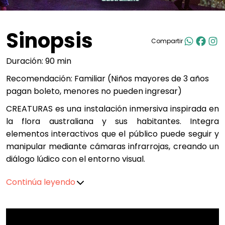
Sinopsis
Compartir
Duración: 90 min
Recomendación: Familiar (Niños mayores de 3 años
pagan boleto, menores no pueden ingresar)
CREATURAS es una instalación inmersiva inspirada en
la flora australiana y sus habitantes. Integra
elementos interactivos que el público puede seguir y
manipular mediante cámaras infrarrojas, creando un
diálogo lúdico con el entorno visual.
Continúa leyendo
Un espacio que invita al asombro, la exploración y el
juego, especialmente para los niños, quienes
encuentran aquí un terreno donde descubrir y dejar
volar la imaginación.