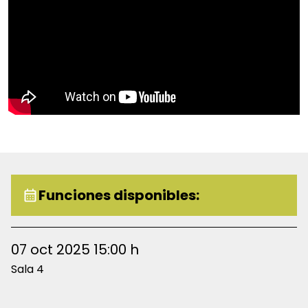
20% de descuento en todas las localidades para
estudiantes y maestros de cualquier institución.
Egresados y trabajadores de la UDG. Egresados del
ITESO. Personas de la tercera edad con credencial de
INAPAM. Máximo 2 boletos por persona, válido
únicamente en taquillas del Conjunto Santander.
Funciones disponibles:
07 oct 2025 15:00 h
Sala 4