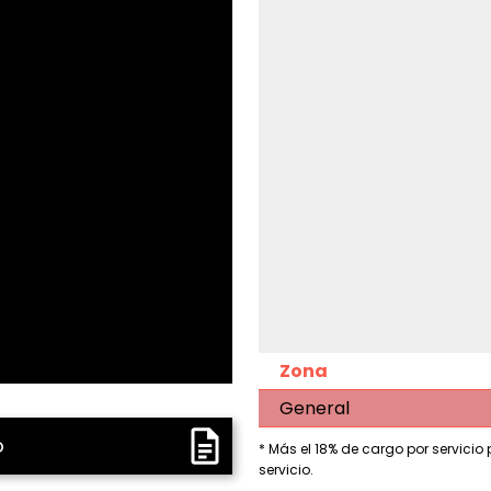
Zona
General
o
* Más el 18% de cargo por servicio
servicio.