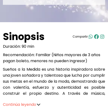
Sinopsis
Compartir
Duración: 90 min
Recomendación: Familiar (Niños mayores de 3 años
pagan boleto, menores no pueden ingresar)
Sueños a la Medida es una historia inspiradora sobre
una joven soñadora y talentosa que lucha por cumplir
sus metas en el mundo de la moda, demostrando que
con valentía, esfuerzo y autenticidad es posible
construir el propio destino. A través de música,
alegría y grandes enseñanzas, esta puesta en escena
Continúa leyendo
nos invita a creer en nuestros sueños y nunca dejar