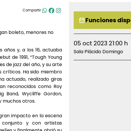
Compartir
Funciones disp
gan boleto, menores no
05 oct 2023 21:00 h
 años y, a los 16, actuaba
Sala Plácido Domingo
ebut de 1991, “Tough Young
 de jazz del año, y su arte
 críticos. Ha sido miembro
a actuado, realizado giras
 tan reconocidos como Roy
Big Band, Wycliffe Gordon,
y muchos otros.
n gran impacto en la escena
 conjunto y con artistas
elíes y finalmente abrió su