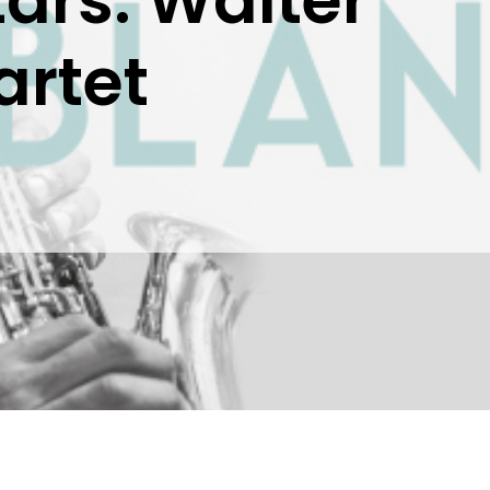
tars: Walter
artet