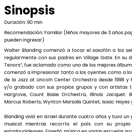
Sinopsis
Duración: 90 min
Recomendación: Familiar (Niños mayores de 3 años pa
pueden ingresar)
Walter Blanding comenzó a tocar el saxofón a los seis
regularmente con sus padres en Village Gate. En su d
Tenors”, fue aclamado como uno de los mejores álbumes
comenzó a impresionar tanto a los oyentes como a los
de la Jazz at Lincoln Center Orchestra desde 1998 y h
y/o grabado con sus propios grupos y con artistas
Hargrove, Count Basie Orchestra, Illinois Jacquet. 
Marcus Roberts, Wynton Marsalis Quintet, Isaac Hayes 
Blanding vivió en Israel durante cuatro años y tuvo u
musical mientras recorría el país con su propio
estadounidenses. Enseñó música en varias escuelas isra