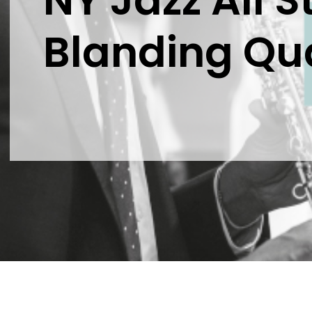
NY Jazz All S
Blanding Qu