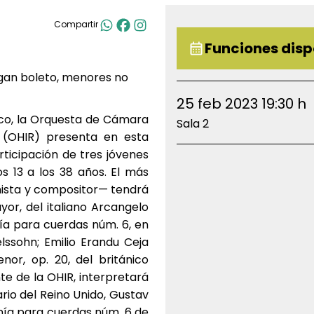
Compartir
Funciones disp
gan boleto, menores no
25 feb 2023 19:30 h
isco, la Orquesta de Cámara
Sala 2
a (OHIR) presenta en esta
rticipación de tres jóvenes
s 13 a los 38 años. El más
nista y compositor— tendrá
or, del italiano Arcangelo
onía para cuerdas núm. 6, en
ssohn; Emilio Erandu Ceja
or, op. 20, del británico
te de la OHIR, interpretará
ario del Reino Unido, Gustav
nía para cuerdas núm. 6 de