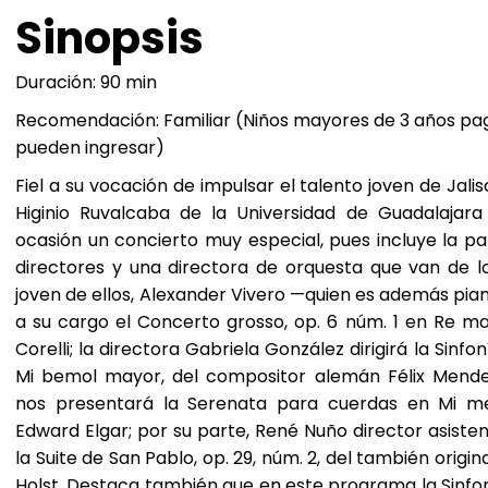
Sinopsis
Duración: 90 min
Recomendación: Familiar (Niños mayores de 3 años pa
pueden ingresar)
Fiel a su vocación de impulsar el talento joven de Jal
Higinio Ruvalcaba de la Universidad de Guadalajar
ocasión un concierto muy especial, pues incluye la pa
directores y una directora de orquesta que van de lo
joven de ellos, Alexander Vivero —quien es además pia
a su cargo el Concerto grosso, op. 6 núm. 1 en Re may
Corelli; la directora Gabriela González dirigirá la Sinf
Mi bemol mayor, del compositor alemán Félix Mendel
nos presentará la Serenata para cuerdas en Mi men
Edward Elgar; por su parte, René Nuño director asisten
la Suite de San Pablo, op. 29, núm. 2, del también origin
Holst. Destaca también que en este programa la Sinfo